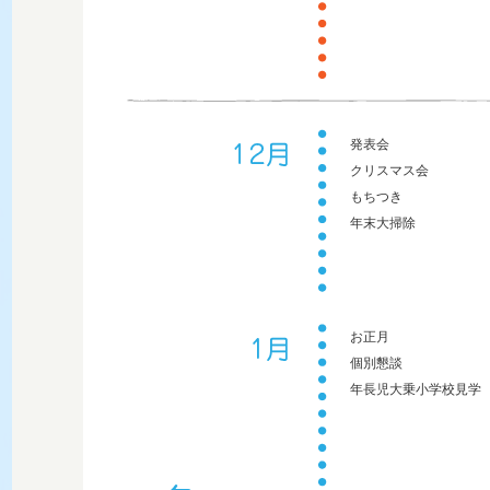
発表会
クリスマス会
もちつき
年末大掃除
お正月
個別懇談
年長児大乗小学校見学