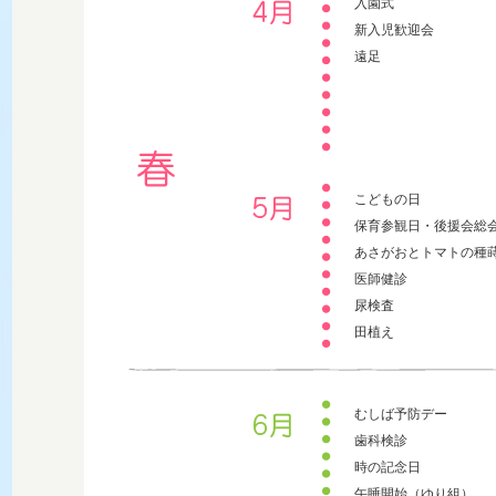
入園式
新入児歓迎会
遠足
こどもの日
保育参観日・後援会総
あさがおとトマトの種
医師健診
尿検査
田植え
むしば予防デー
歯科検診
時の記念日
午睡開始（ゆり組）